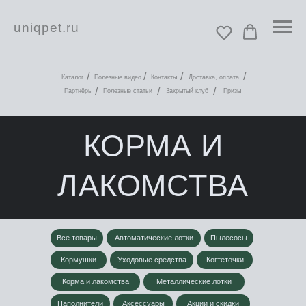
uniqpet.ru
/
/
/
/
Каталог
Полезные видео
Контакты
Доставка, оплата
/
/
/
Партнёры
Полезные статьи
Закрытый клуб
Призы
КОРМА И
ЛАКОМСТВА
Все товары
Автоматические лотки
Пылесосы
Кормушки
Уходовые средства
Когтеточки
Корма и лакомства
Металлические лотки
Наполнители
Аксессуары
Акции и скидки