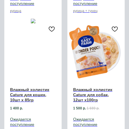
курица
курица + тунец
Влажный холистик
Влажный холистик
Cature для кошек,
Cature для собак,
10шт х 85гр
12шт х100гр
1 400
р.
1 500
р.
1 680
р.