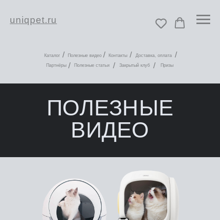
uniqpet.ru
/
/
/
/
Каталог
Полезные видео
Контакты
Доставка, оплата
/
/
/
Партнёры
Полезные статьи
Закрытый клуб
Призы
ПОЛЕЗНЫЕ
ВИДЕО