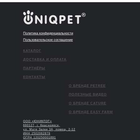
Политика конфиденциальности
Пользовательское соглашение
КАТАЛОГ
ДОСТАВКА И ОПЛАТА
ПАРТНЁРЫ
КОНТАКТЫ
О БРЕНДЕ PETREE
ПОЛЕЗНЫЕ ВИДЕО
О БРЕНДЕ CATURE
О БРЕНДЕ EASY FARM
ООО «ЮНИКПЭТ»
660127, г. Красноярск,
ул. Мате Залки 3А, помещ. 2-12
ИНН 2502062879
ОГРН 120250001891